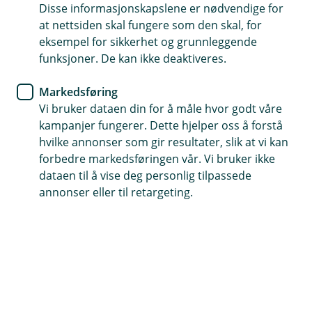
Disse informasjonskapslene er nødvendige for
Trygt, brukervennlig og raskt
at nettsiden skal fungere som den skal, for
eksempel for sikkerhet og grunnleggende
Smidig kobling av aktivitet og betaling
funksjoner. De kan ikke deaktiveres.
Fungerer som et kontaktløst kort
Markedsføring
Vi bruker dataen din for å måle hvor godt våre
kampanjer fungerer. Dette hjelper oss å forstå
Hvordan fungerer klokkebetaling?
hvilke annonser som gir resultater, slik at vi kan
forbedre markedsføringen vår. Vi bruker ikke
dataen til å vise deg personlig tilpassede
Med en klokke fra Fitbit eller Garmin kan du
annonser eller til retargeting.
betale kontaktløst med bankkortet eller
kredittkortet ditt. Da blir det ikke krise hvis du
glemmer lommeboka og mobilen hjemme. Du
betaler bare med klokken.
Sportsklokkene fra Fitbit og Garmin benytter Near Field