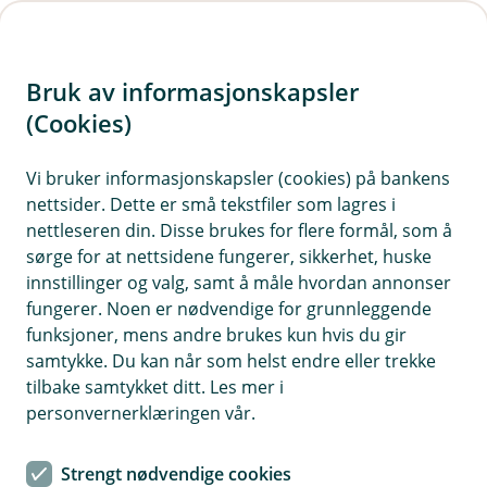
H
o
Bruk av informasjonskapsler
p
p
(Cookies)
i
Vi bruker informasjonskapsler (cookies) på bankens
nettsider. Dette er små tekstfiler som lagres i
n
nettleseren din. Disse brukes for flere formål, som å
n
sørge for at nettsidene fungerer, sikkerhet, huske
h
innstillinger og valg, samt å måle hvordan annonser
o
fungerer. Noen er nødvendige for grunnleggende
funksjoner, mens andre brukes kun hvis du gir
d
samtykke. Du kan når som helst endre eller trekke
e
tilbake samtykket ditt. Les mer i
t
personvernerklæringen vår.
Betal med smartklokken
Strengt nødvendige cookies