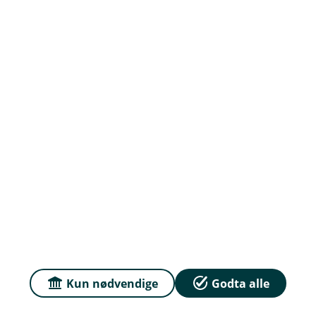
Om oss
Priser
Sammenlign våre priser med andre selskaper på
Finansportalen.no
Våre priser
Personvern og informasjonskapsler
Kun nødvendige
Godta alle
Sikkerhet og antihvitvask