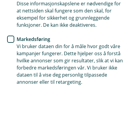
Disse informasjonskapslene er nødvendige for
Bli kjent med bankvettreglene
at nettsiden skal fungere som den skal, for
eksempel for sikkerhet og grunnleggende
Del aldri opplysninger om din BankID
funksjoner. De kan ikke deaktiveres.
Spør oss om råd om det er noe du er usikker på
Markedsføring
Vi bruker dataen din for å måle hvor godt våre
kampanjer fungerer. Dette hjelper oss å forstå
Bankvettreglene
hvilke annonser som gir resultater, slik at vi kan
forbedre markedsføringen vår. Vi bruker ikke
dataen til å vise deg personlig tilpassede
Lær deg Bankvettreglene og bli bedre rustet mot
annonser eller til retargeting.
svindel. Del aldri opplysninger om din BankID –
selv ikke til politi, myndigheter eller til oss i
banken.
Hvis du blir kontaktet og bedt om å oppgi din
BankID er det svindel! Legg på og kontakt oss