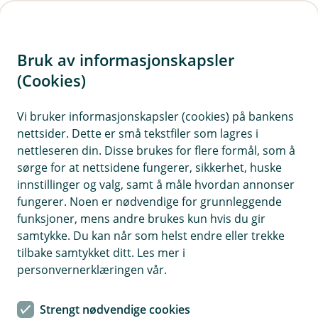
H
o
Bruk av informasjonskapsler
p
p
(Cookies)
i
Vi bruker informasjonskapsler (cookies) på bankens
nettsider. Dette er små tekstfiler som lagres i
n
nettleseren din. Disse brukes for flere formål, som å
n
sørge for at nettsidene fungerer, sikkerhet, huske
h
innstillinger og valg, samt å måle hvordan annonser
o
fungerer. Noen er nødvendige for grunnleggende
funksjoner, mens andre brukes kun hvis du gir
d
samtykke. Du kan når som helst endre eller trekke
e
tilbake samtykket ditt. Les mer i
t
personvernerklæringen vår.
Unngå svindel
Strengt nødvendige cookies