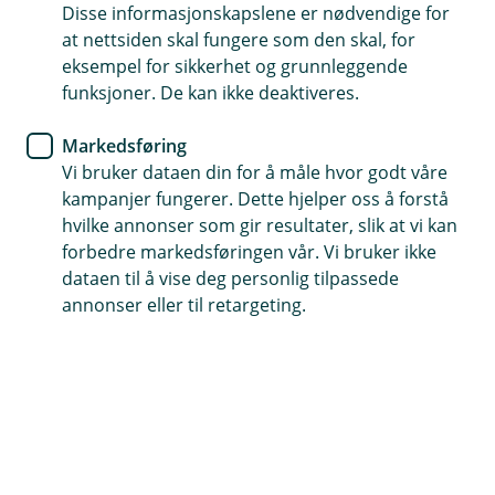
Disse informasjonskapslene er nødvendige for
Digitalt kort lett tilgjengelig
at nettsiden skal fungere som den skal, for
eksempel for sikkerhet og grunnleggende
Straksbetaling for raske, sikre overføringer
funksjoner. De kan ikke deaktiveres.
Økt sikkerhet med bildegjenkjenning
Markedsføring
Vi bruker dataen din for å måle hvor godt våre
Nytt og nyttig
kampanjer fungerer. Dette hjelper oss å forstå
hvilke annonser som gir resultater, slik at vi kan
forbedre markedsføringen vår. Vi bruker ikke
Gjør hverdagen enklere med bank i
dataen til å vise deg personlig tilpassede
annonser eller til retargeting.
lomma
Med mobilbank og nettbank får du full kontroll
og sikkerhet for din økonomi rett fra lomma.
Tilgang til alle banktjenestene dine på en enkel
og sikker måte, akkurat når du trenger det.