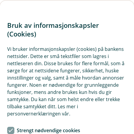
H
o
Bruk av informasjonskapsler
p
p
(Cookies)
i
Vi bruker informasjonskapsler (cookies) på bankens
nettsider. Dette er små tekstfiler som lagres i
n
nettleseren din. Disse brukes for flere formål, som å
n
sørge for at nettsidene fungerer, sikkerhet, huske
h
innstillinger og valg, samt å måle hvordan annonser
o
fungerer. Noen er nødvendige for grunnleggende
funksjoner, mens andre brukes kun hvis du gir
d
samtykke. Du kan når som helst endre eller trekke
e
tilbake samtykket ditt. Les mer i
t
personvernerklæringen vår.
Mobilbank og nettbank
Strengt nødvendige cookies