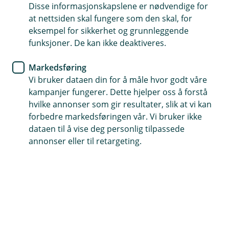
Disse informasjonskapslene er nødvendige for
at nettsiden skal fungere som den skal, for
Fem gode råd til en tryggere
eksempel for sikkerhet og grunnleggende
netthandel
funksjoner. De kan ikke deaktiveres.
Markedsføring
Netthandel gir mange muligheter, men pass på
Vi bruker dataen din for å måle hvor godt våre
sikkerheten når du handler.
kampanjer fungerer. Dette hjelper oss å forstå
hvilke annonser som gir resultater, slik at vi kan
Tenk på internett som en stor by med utallige butikker
forbedre markedsføringen vår. Vi bruker ikke
– akkurat som i den virkelige verden, må du passe godt
dataen til å vise deg personlig tilpassede
på lommeboken din.
annonser eller til retargeting.
Her er fem tips for å handle smart og sikkert på
nett:
1. Betal med kredittkortet