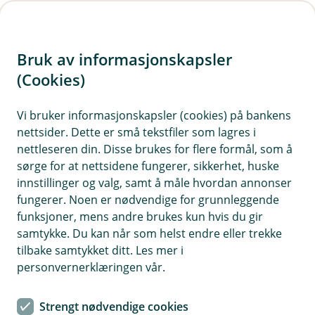
H
o
Bruk av informasjonskapsler
p
p
(Cookies)
i
Vi bruker informasjonskapsler (cookies) på bankens
nettsider. Dette er små tekstfiler som lagres i
n
nettleseren din. Disse brukes for flere formål, som å
n
sørge for at nettsidene fungerer, sikkerhet, huske
h
innstillinger og valg, samt å måle hvordan annonser
o
fungerer. Noen er nødvendige for grunnleggende
funksjoner, mens andre brukes kun hvis du gir
d
samtykke. Du kan når som helst endre eller trekke
e
tilbake samtykket ditt. Les mer i
t
Fikk du ikke det du bestilte? Betaler du med kredittkort, er du
personvernerklæringen vår.
bedre beskyttet mot svindel og får gode
reklamasjonsrettigheter.
Strengt nødvendige cookies
Kredittkort