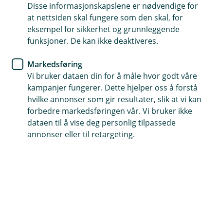
leter etter
Disse informasjonskapslene er nødvendige for
at nettsiden skal fungere som den skal, for
eksempel for sikkerhet og grunnleggende
Vi har søkt høyt og lavt, men ikke funnet siden du er
funksjoner. De kan ikke deaktiveres.
på jakt etter. La oss finne en bedre side du kan
besøke oss på.
Markedsføring
Vi bruker dataen din for å måle hvor godt våre
kampanjer fungerer. Dette hjelper oss å forstå
hvilke annonser som gir resultater, slik at vi kan
Snarveier
forbedre markedsføringen vår. Vi bruker ikke
dataen til å vise deg personlig tilpassede
Forsiden
Kontakt oss
(
annonser eller til retargeting.
E
k
s
Hjelp og kontakt
t
e
post@oslofjordsparebank.no
r
n