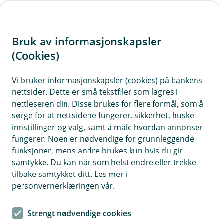
H
o
Bruk av informasjonskapsler
p
p
(Cookies)
i
Vi bruker informasjonskapsler (cookies) på bankens
nettsider. Dette er små tekstfiler som lagres i
n
nettleseren din. Disse brukes for flere formål, som å
n
sørge for at nettsidene fungerer, sikkerhet, huske
h
innstillinger og valg, samt å måle hvordan annonser
o
fungerer. Noen er nødvendige for grunnleggende
funksjoner, mens andre brukes kun hvis du gir
d
samtykke. Du kan når som helst endre eller trekke
e
tilbake samtykket ditt. Les mer i
t
personvernerklæringen vår.
Au da, nå finner vi ikke siden du
Strengt nødvendige cookies