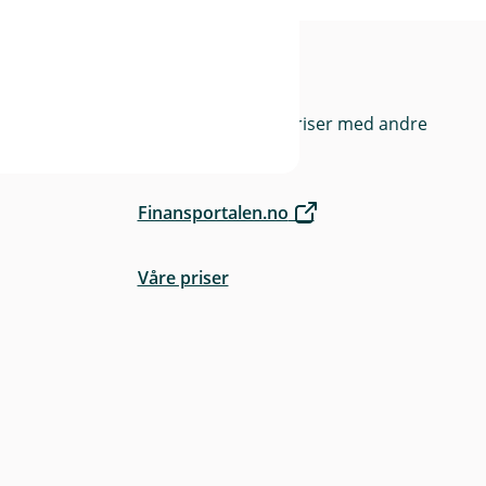
rge
Priser
Sammenlign våre priser med andre
selskaper på
Finansportalen.no
Våre priser