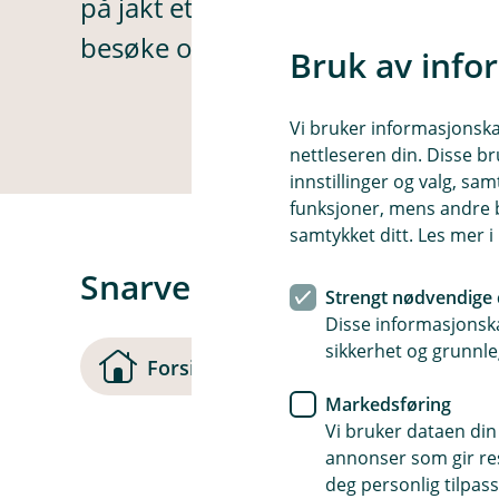
på jakt etter. La oss finne en bedr
besøke oss på.
Bruk av info
Vi bruker informasjonskap
nettleseren din. Disse br
innstillinger og valg, 
funksjoner, mens andre b
samtykket ditt. Les mer 
Snarveier
Strengt nødvendige 
Disse informasjonska
sikkerhet og grunnle
(
Forsiden
Kontakt oss
Markedsføring
Vi bruker dataen din
s
annonser som gir resu
t
deg personlig tilpass