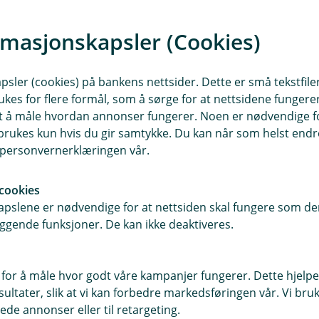
e side du kan
rmasjonskapsler (Cookies)
sler (cookies) på bankens nettsider. Dette er små tekstfile
ukes for flere formål, som å sørge for at nettsidene fungerer
samt å måle hvordan annonser fungerer. Noen er nødvendige 
rukes kun hvis du gir samtykke. Du kan når som helst endre 
i personvernerklæringen vår.
cookies
pslene er nødvendige for at nettsiden skal fungere som den
ggende funksjoner. De kan ikke deaktiveres.
E
k
 for å måle hvor godt våre kampanjer fungerer. Dette hjelper
ltater, slik at vi kan forbedre markedsføringen vår. Vi bruke
ede annonser eller til retargeting.
e