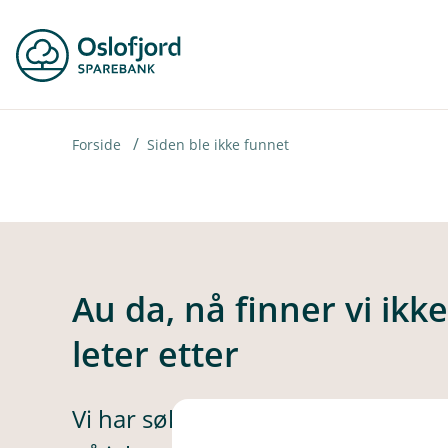
H
o
p
p
i
Forside
Siden ble ikke funnet
n
n
h
o
Au da, nå finner vi ikk
d
leter etter
e
t
Vi har søkt høyt og lavt, men ikke