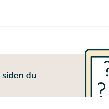
e siden du
 funnet siden du er