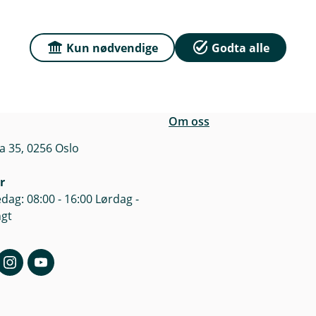
n
Kun nødvendige
Godta alle
r du oss
Om Sparebanken No
e
sse
Org.nr: 832 554 332
n
a 35, 0256 Oslo
k
e
Om oss
a 35, 0256 Oslo
r
dag: 08:00 - 16:00 Lørdag -
ngt