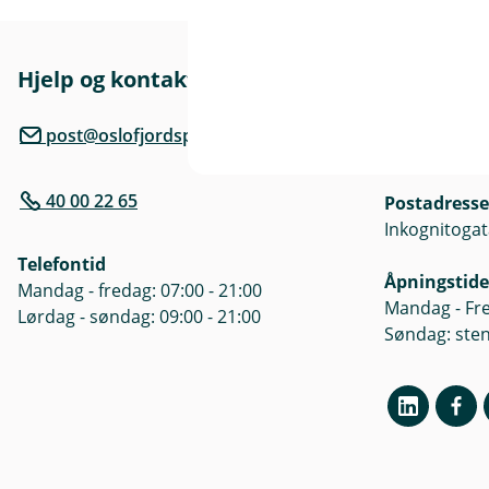
r
Hjelp og kontakt
Her finne
l
Besøksadre
post@oslofjordsparebank.no
Inkognitogat
40 00 22 65
Postadresse
)
Inkognitogat
Telefontid
Åpningstide
Mandag - fredag: 07:00 - 21:00
Mandag - Fre
Lørdag - søndag: 09:00 - 21:00
Søndag: ste