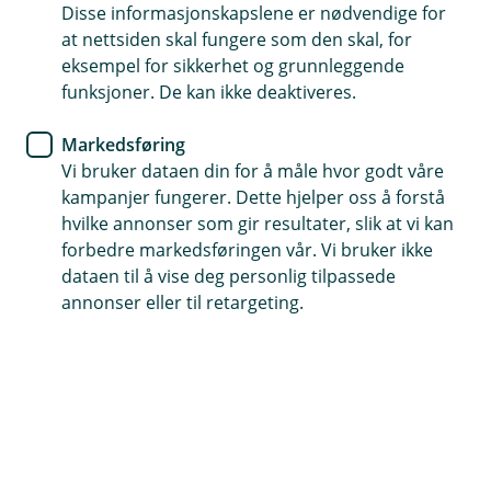
leter etter
Disse informasjonskapslene er nødvendige for
at nettsiden skal fungere som den skal, for
eksempel for sikkerhet og grunnleggende
Vi har søkt høyt og lavt, men ikke funnet siden du er
funksjoner. De kan ikke deaktiveres.
på jakt etter. La oss finne en bedre side du kan
besøke oss på.
Markedsføring
Vi bruker dataen din for å måle hvor godt våre
kampanjer fungerer. Dette hjelper oss å forstå
hvilke annonser som gir resultater, slik at vi kan
Snarveier
forbedre markedsføringen vår. Vi bruker ikke
dataen til å vise deg personlig tilpassede
Forsiden
Kontakt oss
(
annonser eller til retargeting.
E
k
s
Hjelp og kontakt
t
e
post@oslofjordsparebank.no
r
n