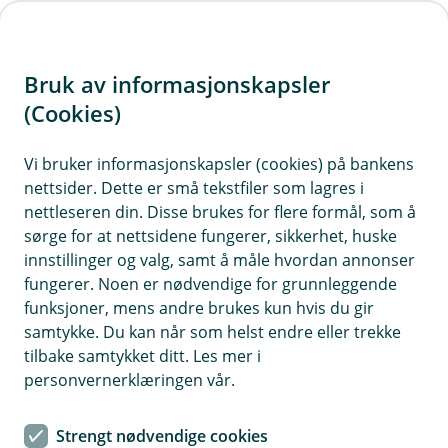
H
o
Bruk av informasjonskapsler
p
p
(Cookies)
i
Vi bruker informasjonskapsler (cookies) på bankens
nettsider. Dette er små tekstfiler som lagres i
n
nettleseren din. Disse brukes for flere formål, som å
n
sørge for at nettsidene fungerer, sikkerhet, huske
h
innstillinger og valg, samt å måle hvordan annonser
o
fungerer. Noen er nødvendige for grunnleggende
funksjoner, mens andre brukes kun hvis du gir
d
samtykke. Du kan når som helst endre eller trekke
e
tilbake samtykket ditt. Les mer i
t
personvernerklæringen vår.
Au da, nå finner vi ikke siden du
Strengt nødvendige cookies