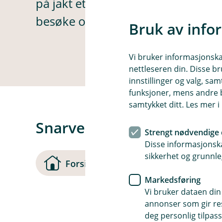
på jakt etter. La oss finne en bedr
besøke oss på.
Bruk av info
Vi bruker informasjonskap
nettleseren din. Disse br
innstillinger og valg, 
funksjoner, mens andre b
samtykket ditt. Les mer 
Snarveier
Strengt nødvendige 
Disse informasjonska
sikkerhet og grunnle
(
Forsiden
Kontakt oss
Markedsføring
Vi bruker dataen din
s
annonser som gir resu
t
deg personlig tilpass