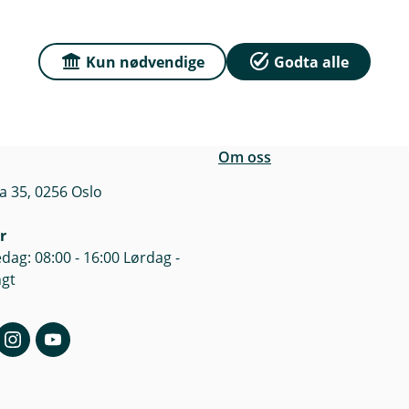
n
Kun nødvendige
Godta alle
r du oss
Om Sparebanken No
e
sse
Org.nr: 832 554 332
n
a 35, 0256 Oslo
k
e
Om oss
a 35, 0256 Oslo
r
dag: 08:00 - 16:00 Lørdag -
ngt