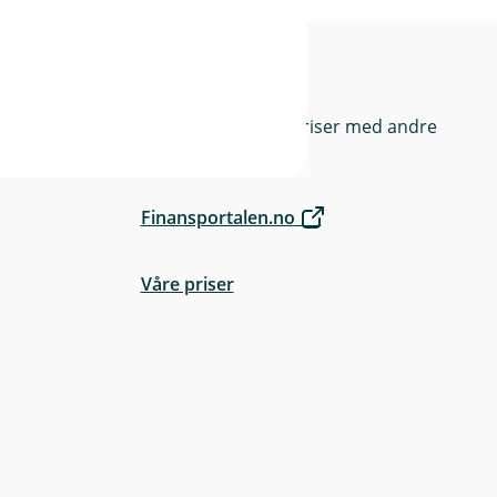
rge
Priser
Sammenlign våre priser med andre
selskaper på
Finansportalen.no
Våre priser