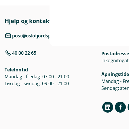
r
Hjelp og kontakt
Her finne
l
Besøksadre
post@oslofjordsparebank.no
Inkognitogat
40 00 22 65
Postadresse
)
Inkognitogat
Telefontid
Åpningstide
Mandag - fredag: 07:00 - 21:00
Mandag - Fre
Lørdag - søndag: 09:00 - 21:00
Søndag: ste