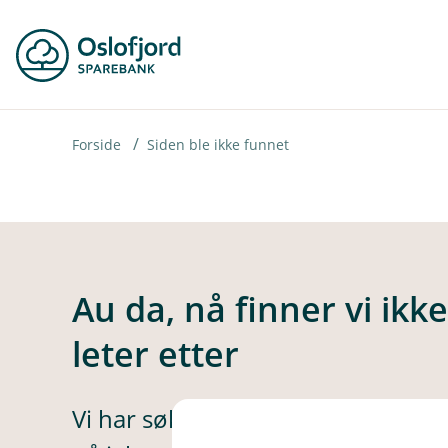
H
o
p
p
i
Forside
Siden ble ikke funnet
n
n
h
o
Au da, nå finner vi ikk
d
leter etter
e
t
Vi har søkt høyt og lavt, men ikke