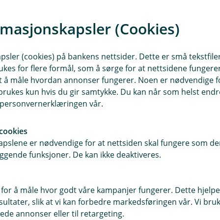
e side du kan
rmasjonskapsler (Cookies)
sler (cookies) på bankens nettsider. Dette er små tekstfile
ukes for flere formål, som å sørge for at nettsidene fungerer
samt å måle hvordan annonser fungerer. Noen er nødvendige 
rukes kun hvis du gir samtykke. Du kan når som helst endre 
i personvernerklæringen vår.
cookies
pslene er nødvendige for at nettsiden skal fungere som den
ggende funksjoner. De kan ikke deaktiveres.
E
k
 for å måle hvor godt våre kampanjer fungerer. Dette hjelper
ltater, slik at vi kan forbedre markedsføringen vår. Vi bruke
ede annonser eller til retargeting.
e