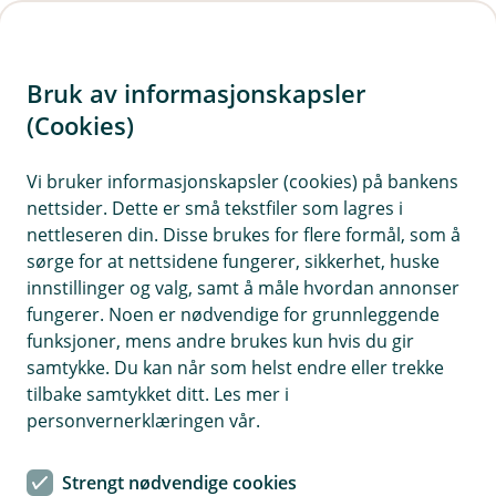
H
o
Bruk av informasjonskapsler
p
p
(Cookies)
i
Vi bruker informasjonskapsler (cookies) på bankens
nettsider. Dette er små tekstfiler som lagres i
n
nettleseren din. Disse brukes for flere formål, som å
n
sørge for at nettsidene fungerer, sikkerhet, huske
h
innstillinger og valg, samt å måle hvordan annonser
o
fungerer. Noen er nødvendige for grunnleggende
funksjoner, mens andre brukes kun hvis du gir
d
samtykke. Du kan når som helst endre eller trekke
e
tilbake samtykket ditt. Les mer i
t
personvernerklæringen vår.
Au da, nå finner vi ikke siden du
Strengt nødvendige cookies