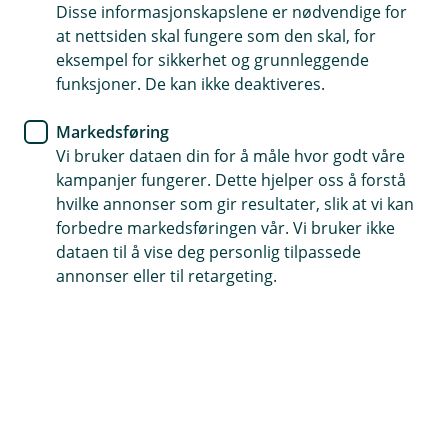
leter etter
Disse informasjonskapslene er nødvendige for
at nettsiden skal fungere som den skal, for
eksempel for sikkerhet og grunnleggende
Vi har søkt høyt og lavt, men ikke funnet siden du er
funksjoner. De kan ikke deaktiveres.
på jakt etter. La oss finne en bedre side du kan
besøke oss på.
Markedsføring
Vi bruker dataen din for å måle hvor godt våre
kampanjer fungerer. Dette hjelper oss å forstå
hvilke annonser som gir resultater, slik at vi kan
Snarveier
forbedre markedsføringen vår. Vi bruker ikke
dataen til å vise deg personlig tilpassede
Forsiden
Kontakt oss
(
annonser eller til retargeting.
E
k
s
Hjelp og kontakt
t
e
post@oslofjordsparebank.no
r
n