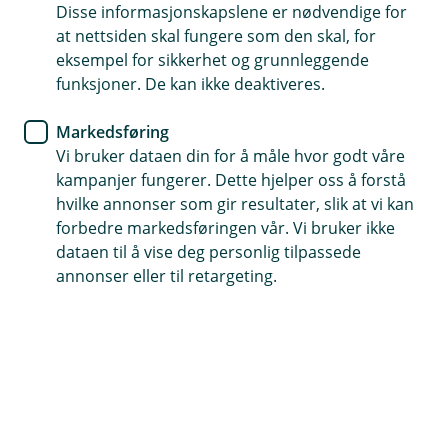
leter etter
Disse informasjonskapslene er nødvendige for
at nettsiden skal fungere som den skal, for
eksempel for sikkerhet og grunnleggende
Vi har søkt høyt og lavt, men ikke funnet siden du er
funksjoner. De kan ikke deaktiveres.
på jakt etter. La oss finne en bedre side du kan
besøke oss på.
Markedsføring
Vi bruker dataen din for å måle hvor godt våre
kampanjer fungerer. Dette hjelper oss å forstå
hvilke annonser som gir resultater, slik at vi kan
Snarveier
forbedre markedsføringen vår. Vi bruker ikke
dataen til å vise deg personlig tilpassede
Forsiden
Kontakt oss
(
annonser eller til retargeting.
E
k
s
Hjelp og kontakt
t
e
post@oslofjordsparebank.no
r
n