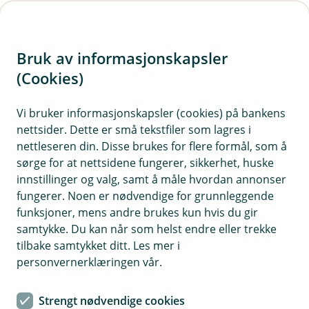
H
o
Bruk av informasjonskapsler
p
p
(Cookies)
i
Vi bruker informasjonskapsler (cookies) på bankens
nettsider. Dette er små tekstfiler som lagres i
n
nettleseren din. Disse brukes for flere formål, som å
n
sørge for at nettsidene fungerer, sikkerhet, huske
h
innstillinger og valg, samt å måle hvordan annonser
o
fungerer. Noen er nødvendige for grunnleggende
funksjoner, mens andre brukes kun hvis du gir
d
samtykke. Du kan når som helst endre eller trekke
e
tilbake samtykket ditt. Les mer i
t
personvernerklæringen vår.
Au da, nå finner vi ikke siden du
Strengt nødvendige cookies