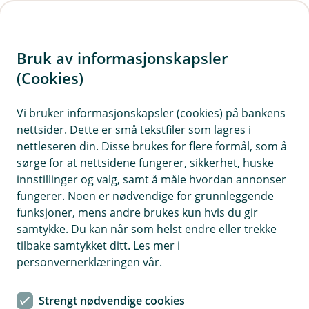
H
o
Bruk av informasjonskapsler
p
p
(Cookies)
i
Vi bruker informasjonskapsler (cookies) på bankens
nettsider. Dette er små tekstfiler som lagres i
n
nettleseren din. Disse brukes for flere formål, som å
n
sørge for at nettsidene fungerer, sikkerhet, huske
h
innstillinger og valg, samt å måle hvordan annonser
o
fungerer. Noen er nødvendige for grunnleggende
funksjoner, mens andre brukes kun hvis du gir
d
samtykke. Du kan når som helst endre eller trekke
e
tilbake samtykket ditt. Les mer i
t
personvernerklæringen vår.
Au da, nå finner vi ikke siden du
Strengt nødvendige cookies