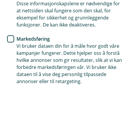
leter etter
Disse informasjonskapslene er nødvendige for
at nettsiden skal fungere som den skal, for
eksempel for sikkerhet og grunnleggende
Vi har søkt høyt og lavt, men ikke funnet siden du er
funksjoner. De kan ikke deaktiveres.
på jakt etter. La oss finne en bedre side du kan
besøke oss på.
Markedsføring
Vi bruker dataen din for å måle hvor godt våre
kampanjer fungerer. Dette hjelper oss å forstå
hvilke annonser som gir resultater, slik at vi kan
Snarveier
forbedre markedsføringen vår. Vi bruker ikke
dataen til å vise deg personlig tilpassede
Forsiden
Kontakt oss
(
annonser eller til retargeting.
E
k
s
Hjelp og kontakt
t
e
post@oslofjordsparebank.no
r
n