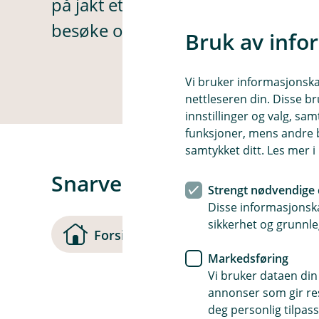
på jakt etter. La oss finne en bedr
besøke oss på.
Bruk av info
Vi bruker informasjonskap
nettleseren din. Disse br
innstillinger og valg, 
funksjoner, mens andre b
samtykket ditt. Les mer 
Snarveier
Strengt nødvendige 
Disse informasjonska
sikkerhet og grunnle
(
Forsiden
Kontakt oss
Markedsføring
Vi bruker dataen din
s
annonser som gir resu
t
deg personlig tilpass