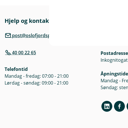
r
Hjelp og kontakt
Her finne
l
Besøksadre
post@oslofjordsparebank.no
Inkognitogat
40 00 22 65
Postadresse
)
Inkognitogat
Telefontid
Åpningstide
Mandag - fredag: 07:00 - 21:00
Mandag - Fre
Lørdag - søndag: 09:00 - 21:00
Søndag: ste