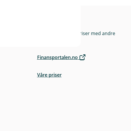
rge
Priser
Sammenlign våre priser med andre
selskaper på
Finansportalen.no
Våre priser