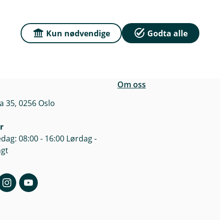
n
Kun nødvendige
Godta alle
r du oss
Om Sparebanken No
e
sse
Org.nr: 832 554 332
n
a 35, 0256 Oslo
k
e
Om oss
a 35, 0256 Oslo
r
dag: 08:00 - 16:00 Lørdag -
ngt