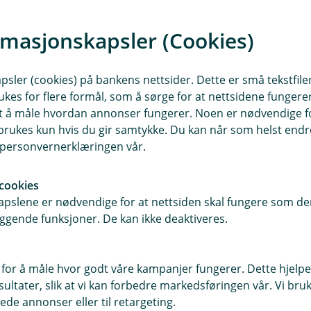
e side du kan
rmasjonskapsler (Cookies)
sler (cookies) på bankens nettsider. Dette er små tekstfile
ukes for flere formål, som å sørge for at nettsidene fungerer
samt å måle hvordan annonser fungerer. Noen er nødvendige 
rukes kun hvis du gir samtykke. Du kan når som helst endre 
i personvernerklæringen vår.
cookies
pslene er nødvendige for at nettsiden skal fungere som den
ggende funksjoner. De kan ikke deaktiveres.
E
k
 for å måle hvor godt våre kampanjer fungerer. Dette hjelper
ltater, slik at vi kan forbedre markedsføringen vår. Vi bruke
ede annonser eller til retargeting.
e