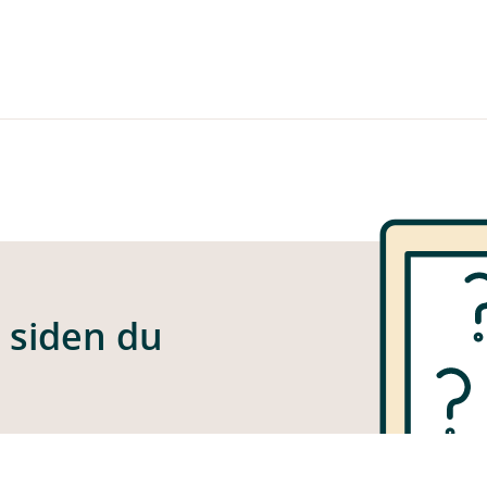
e siden du
 funnet siden du er