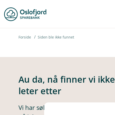
H
o
p
p
i
Forside
Siden ble ikke funnet
n
n
h
o
Au da, nå finner vi ikk
d
leter etter
e
t
Vi har søkt høyt og lavt, men ikke