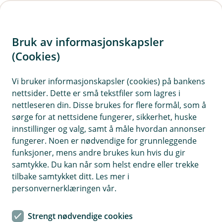
H
o
Bruk av informasjonskapsler
p
p
(Cookies)
i
Vi bruker informasjonskapsler (cookies) på bankens
nettsider. Dette er små tekstfiler som lagres i
n
nettleseren din. Disse brukes for flere formål, som å
n
sørge for at nettsidene fungerer, sikkerhet, huske
h
innstillinger og valg, samt å måle hvordan annonser
o
fungerer. Noen er nødvendige for grunnleggende
funksjoner, mens andre brukes kun hvis du gir
d
samtykke. Du kan når som helst endre eller trekke
e
tilbake samtykket ditt. Les mer i
t
personvernerklæringen vår.
Au da, nå finner vi ikke siden du
Strengt nødvendige cookies