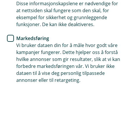
leter etter
Disse informasjonskapslene er nødvendige for
at nettsiden skal fungere som den skal, for
eksempel for sikkerhet og grunnleggende
Vi har søkt høyt og lavt, men ikke funnet siden du er
funksjoner. De kan ikke deaktiveres.
på jakt etter. La oss finne en bedre side du kan
besøke oss på.
Markedsføring
Vi bruker dataen din for å måle hvor godt våre
kampanjer fungerer. Dette hjelper oss å forstå
hvilke annonser som gir resultater, slik at vi kan
Snarveier
forbedre markedsføringen vår. Vi bruker ikke
dataen til å vise deg personlig tilpassede
Forsiden
Kontakt oss
(
annonser eller til retargeting.
E
k
s
Hjelp og kontakt
t
e
post@oslofjordsparebank.no
r
n