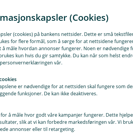
e side du kan
rmasjonskapsler (Cookies)
sler (cookies) på bankens nettsider. Dette er små tekstfile
ukes for flere formål, som å sørge for at nettsidene fungerer
samt å måle hvordan annonser fungerer. Noen er nødvendige 
rukes kun hvis du gir samtykke. Du kan når som helst endre 
i personvernerklæringen vår.
cookies
pslene er nødvendige for at nettsiden skal fungere som den
ggende funksjoner. De kan ikke deaktiveres.
E
k
 for å måle hvor godt våre kampanjer fungerer. Dette hjelper
ltater, slik at vi kan forbedre markedsføringen vår. Vi bruke
ede annonser eller til retargeting.
e