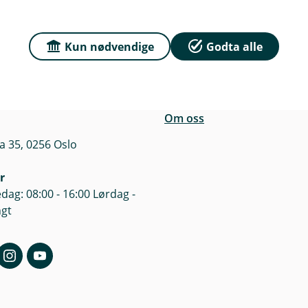
n
Kun nødvendige
Godta alle
r du oss
Om Sparebanken No
e
sse
Org.nr: 832 554 332
n
a 35, 0256 Oslo
k
e
Om oss
a 35, 0256 Oslo
r
dag: 08:00 - 16:00 Lørdag -
ngt