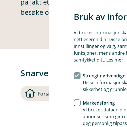
på jakt etter. La oss finne en bedr
besøke oss på.
Bruk av info
Vi bruker informasjonskap
nettleseren din. Disse br
innstillinger og valg, 
funksjoner, mens andre b
samtykket ditt. Les mer 
Snarveier
Strengt nødvendige 
Disse informasjonska
sikkerhet og grunnle
(
Forsiden
Kontakt oss
Markedsføring
Vi bruker dataen din
s
annonser som gir resu
t
deg personlig tilpass