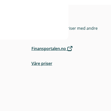
rge
Priser
Sammenlign våre priser med andre
selskaper på
Finansportalen.no
Våre priser