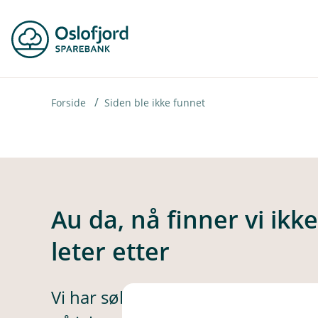
H
o
p
p
i
Forside
Siden ble ikke funnet
n
n
h
o
Au da, nå finner vi ikk
d
leter etter
e
t
Vi har søkt høyt og lavt, men ikke