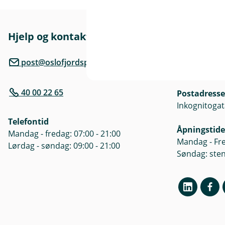
r
Hjelp og kontakt
Her finne
l
Besøksadre
post@oslofjordsparebank.no
Inkognitogat
40 00 22 65
Postadresse
)
Inkognitogat
Telefontid
Åpningstide
Mandag - fredag: 07:00 - 21:00
Mandag - Fre
Lørdag - søndag: 09:00 - 21:00
Søndag: ste