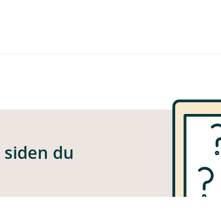
e siden du
 funnet siden du er