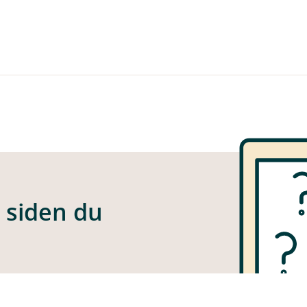
e siden du
 funnet siden du er