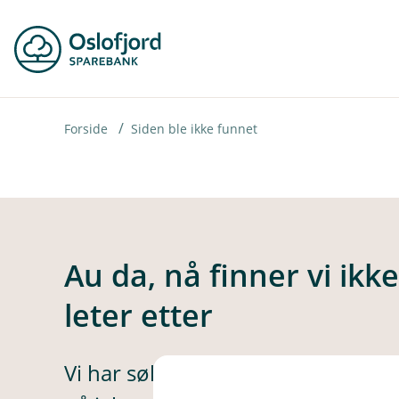
H
o
p
p
i
Forside
Siden ble ikke funnet
n
n
h
o
Au da, nå finner vi ikk
d
leter etter
e
t
Vi har søkt høyt og lavt, men ikke