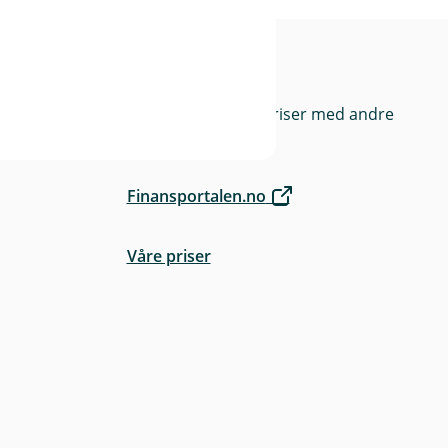
rge
Priser
Sammenlign våre priser med andre
selskaper på
Finansportalen.no
Våre priser