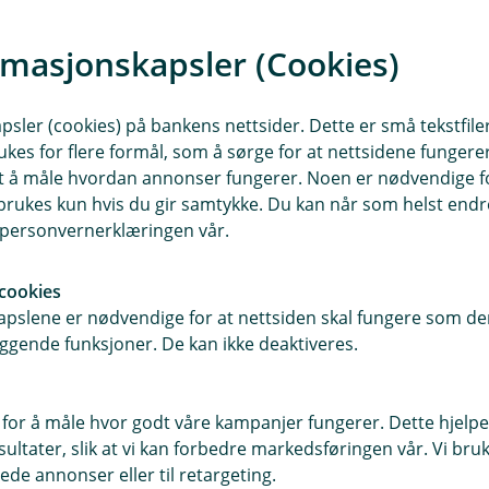
e side du kan
rmasjonskapsler (Cookies)
sler (cookies) på bankens nettsider. Dette er små tekstfile
ukes for flere formål, som å sørge for at nettsidene fungerer
samt å måle hvordan annonser fungerer. Noen er nødvendige 
rukes kun hvis du gir samtykke. Du kan når som helst endre 
i personvernerklæringen vår.
cookies
pslene er nødvendige for at nettsiden skal fungere som den
ggende funksjoner. De kan ikke deaktiveres.
E
k
 for å måle hvor godt våre kampanjer fungerer. Dette hjelper
ltater, slik at vi kan forbedre markedsføringen vår. Vi bruke
ede annonser eller til retargeting.
e