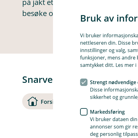
på jakt etter. La oss finne en bedr
besøke oss på.
Bruk av info
Vi bruker informasjonskap
nettleseren din. Disse br
innstillinger og valg, 
funksjoner, mens andre b
samtykket ditt. Les mer 
Snarveier
Strengt nødvendige 
Disse informasjonska
sikkerhet og grunnle
(
Forsiden
Kontakt oss
Markedsføring
Vi bruker dataen din
s
annonser som gir resu
t
deg personlig tilpass