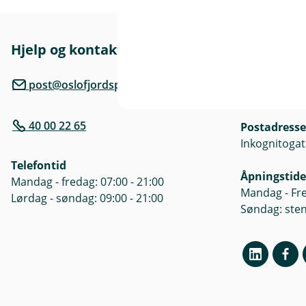
r
Hjelp og kontakt
Her finne
l
Besøksadre
post@oslofjordsparebank.no
Inkognitogat
40 00 22 65
Postadresse
)
Inkognitogat
Telefontid
Åpningstide
Mandag - fredag: 07:00 - 21:00
Mandag - Fre
Lørdag - søndag: 09:00 - 21:00
Søndag: ste