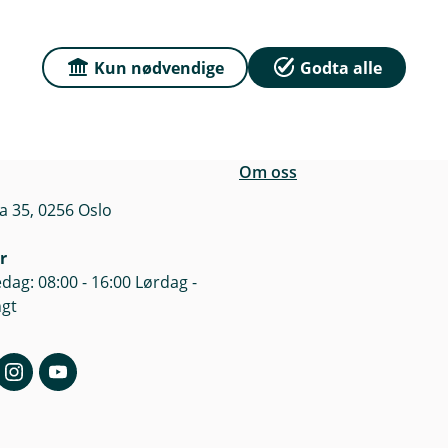
n
Kun nødvendige
Godta alle
r du oss
Om Sparebanken No
e
sse
Org.nr: 832 554 332
n
a 35, 0256 Oslo
k
e
Om oss
a 35, 0256 Oslo
r
dag: 08:00 - 16:00 Lørdag -
ngt