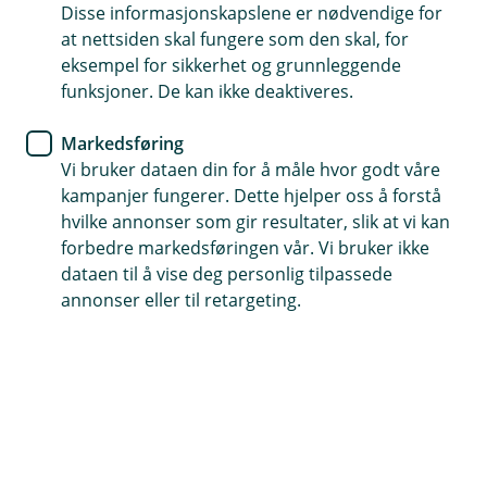
leter etter
Disse informasjonskapslene er nødvendige for
at nettsiden skal fungere som den skal, for
eksempel for sikkerhet og grunnleggende
Vi har søkt høyt og lavt, men ikke funnet siden du er
funksjoner. De kan ikke deaktiveres.
på jakt etter. La oss finne en bedre side du kan
besøke oss på.
Markedsføring
Vi bruker dataen din for å måle hvor godt våre
kampanjer fungerer. Dette hjelper oss å forstå
hvilke annonser som gir resultater, slik at vi kan
Snarveier
forbedre markedsføringen vår. Vi bruker ikke
dataen til å vise deg personlig tilpassede
Forsiden
Kontakt oss
(
annonser eller til retargeting.
E
k
s
Hjelp og kontakt
t
e
post@oslofjordsparebank.no
r
n