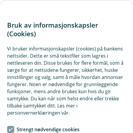
H
o
Bruk av informasjonskapsler
p
p
(Cookies)
i
Vi bruker informasjonskapsler (cookies) på bankens
nettsider. Dette er små tekstfiler som lagres i
n
nettleseren din. Disse brukes for flere formål, som å
n
sørge for at nettsidene fungerer, sikkerhet, huske
h
innstillinger og valg, samt å måle hvordan annonser
o
fungerer. Noen er nødvendige for grunnleggende
funksjoner, mens andre brukes kun hvis du gir
d
samtykke. Du kan når som helst endre eller trekke
e
tilbake samtykket ditt. Les mer i
t
personvernerklæringen vår.
Au da, nå finner vi ikke siden du
Strengt nødvendige cookies