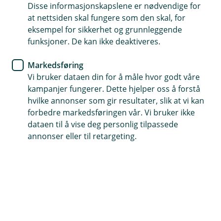
Disse informasjonskapslene er nødvendige for
Dokumenter gaven din og unngå misforståelser
at nettsiden skal fungere som den skal, for
senere
eksempel for sikkerhet og grunnleggende
funksjoner. De kan ikke deaktiveres.
En jurist sørger for at alt er i orden
Enkelt med BankID og automatisk deling
Markedsføring
Vi bruker dataen din for å måle hvor godt våre
(
kampanjer fungerer. Dette hjelper oss å forstå
Opprett gavebrev
E
hvilke annonser som gir resultater, slik at vi kan
k
forbedre markedsføringen vår. Vi bruker ikke
s
dataen til å vise deg personlig tilpassede
t
Gi en gave med trygghet
annonser eller til retargeting.
e
r
Vil du gi en større gave eller forskudd på arv? Å gi
n
verdier til dem du er glad i er en fin handling,
l
e
men det er lurt å dokumentere hva som er en
n
gave og hva som er forskudd på arv. Da unngår
k
du misforståelser og sikrer en ryddig prosess.
e
,