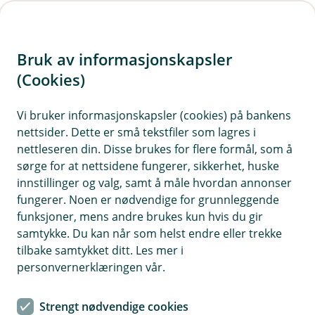
H
o
Bruk av informasjonskapsler
p
p
(Cookies)
i
Vi bruker informasjonskapsler (cookies) på bankens
nettsider. Dette er små tekstfiler som lagres i
n
nettleseren din. Disse brukes for flere formål, som å
n
sørge for at nettsidene fungerer, sikkerhet, huske
h
innstillinger og valg, samt å måle hvordan annonser
o
fungerer. Noen er nødvendige for grunnleggende
funksjoner, mens andre brukes kun hvis du gir
d
samtykke. Du kan når som helst endre eller trekke
e
tilbake samtykket ditt. Les mer i
t
personvernerklæringen vår.
Gaver og forskudd på arv
Strengt nødvendige cookies