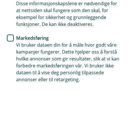
leter etter
Disse informasjonskapslene er nødvendige for
at nettsiden skal fungere som den skal, for
eksempel for sikkerhet og grunnleggende
Vi har søkt høyt og lavt, men ikke funnet siden du er
funksjoner. De kan ikke deaktiveres.
på jakt etter. La oss finne en bedre side du kan
besøke oss på.
Markedsføring
Vi bruker dataen din for å måle hvor godt våre
kampanjer fungerer. Dette hjelper oss å forstå
hvilke annonser som gir resultater, slik at vi kan
Snarveier
forbedre markedsføringen vår. Vi bruker ikke
dataen til å vise deg personlig tilpassede
Forsiden
Kontakt oss
(
annonser eller til retargeting.
E
k
s
Hjelp og kontakt
t
e
post@oslofjordsparebank.no
r
n