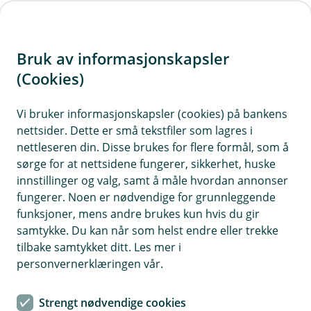
H
o
Bruk av informasjonskapsler
p
p
(Cookies)
i
Vi bruker informasjonskapsler (cookies) på bankens
nettsider. Dette er små tekstfiler som lagres i
n
nettleseren din. Disse brukes for flere formål, som å
n
sørge for at nettsidene fungerer, sikkerhet, huske
h
innstillinger og valg, samt å måle hvordan annonser
o
fungerer. Noen er nødvendige for grunnleggende
funksjoner, mens andre brukes kun hvis du gir
d
samtykke. Du kan når som helst endre eller trekke
e
tilbake samtykket ditt. Les mer i
t
personvernerklæringen vår.
Au da, nå finner vi ikke siden du
Strengt nødvendige cookies