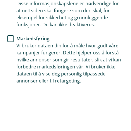
leter etter
Disse informasjonskapslene er nødvendige for
at nettsiden skal fungere som den skal, for
eksempel for sikkerhet og grunnleggende
Vi har søkt høyt og lavt, men ikke funnet siden du er
funksjoner. De kan ikke deaktiveres.
på jakt etter. La oss finne en bedre side du kan
besøke oss på.
Markedsføring
Vi bruker dataen din for å måle hvor godt våre
kampanjer fungerer. Dette hjelper oss å forstå
hvilke annonser som gir resultater, slik at vi kan
Snarveier
forbedre markedsføringen vår. Vi bruker ikke
dataen til å vise deg personlig tilpassede
Forsiden
Kontakt oss
(
annonser eller til retargeting.
E
k
s
Hjelp og kontakt
t
e
post@oslofjordsparebank.no
r
n