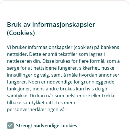
H
o
Bruk av informasjonskapsler
p
p
(Cookies)
i
Vi bruker informasjonskapsler (cookies) på bankens
nettsider. Dette er små tekstfiler som lagres i
n
nettleseren din. Disse brukes for flere formål, som å
n
sørge for at nettsidene fungerer, sikkerhet, huske
h
innstillinger og valg, samt å måle hvordan annonser
o
fungerer. Noen er nødvendige for grunnleggende
funksjoner, mens andre brukes kun hvis du gir
d
samtykke. Du kan når som helst endre eller trekke
e
tilbake samtykket ditt. Les mer i
t
personvernerklæringen vår.
Au da, nå finner vi ikke siden du
Strengt nødvendige cookies