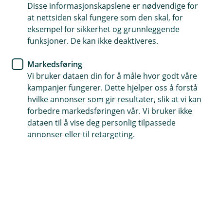
leter etter
Disse informasjonskapslene er nødvendige for
at nettsiden skal fungere som den skal, for
eksempel for sikkerhet og grunnleggende
Vi har søkt høyt og lavt, men ikke funnet siden du er
funksjoner. De kan ikke deaktiveres.
på jakt etter. La oss finne en bedre side du kan
besøke oss på.
Markedsføring
Vi bruker dataen din for å måle hvor godt våre
kampanjer fungerer. Dette hjelper oss å forstå
hvilke annonser som gir resultater, slik at vi kan
Snarveier
forbedre markedsføringen vår. Vi bruker ikke
dataen til å vise deg personlig tilpassede
Forsiden
Kontakt oss
(
annonser eller til retargeting.
E
k
s
Hjelp og kontakt
t
e
post@oslofjordsparebank.no
r
n