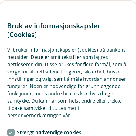
H
o
Bruk av informasjonskapsler
p
p
(Cookies)
i
Vi bruker informasjonskapsler (cookies) på bankens
nettsider. Dette er små tekstfiler som lagres i
n
nettleseren din. Disse brukes for flere formål, som å
n
sørge for at nettsidene fungerer, sikkerhet, huske
h
innstillinger og valg, samt å måle hvordan annonser
o
fungerer. Noen er nødvendige for grunnleggende
funksjoner, mens andre brukes kun hvis du gir
d
samtykke. Du kan når som helst endre eller trekke
e
tilbake samtykket ditt. Les mer i
t
personvernerklæringen vår.
Au da, nå finner vi ikke siden du
Strengt nødvendige cookies