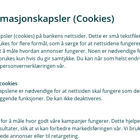
e side du kan
rmasjonskapsler (Cookies)
sler (cookies) på bankens nettsider. Dette er små tekstfile
ukes for flere formål, som å sørge for at nettsidene fungerer
samt å måle hvordan annonser fungerer. Noen er nødvendige 
rukes kun hvis du gir samtykke. Du kan når som helst endre 
i personvernerklæringen vår.
cookies
pslene er nødvendige for at nettsiden skal fungere som den
ggende funksjoner. De kan ikke deaktiveres.
E
k
 for å måle hvor godt våre kampanjer fungerer. Dette hjelper
ltater, slik at vi kan forbedre markedsføringen vår. Vi bruke
ede annonser eller til retargeting.
e