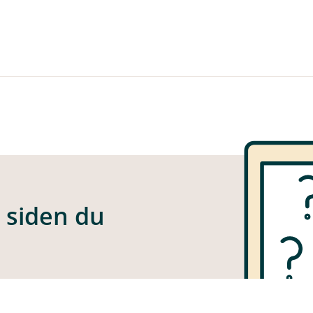
e siden du
 funnet siden du er