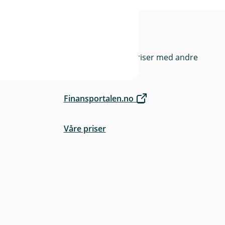
rge
Priser
Sammenlign våre priser med andre
selskaper på
Finansportalen.no
Våre priser