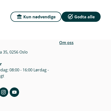
n
Kun nødvendige
Godta alle
r du oss
Om Sparebanken No
e
sse
Org.nr: 832 554 332
n
a 35, 0256 Oslo
k
e
Om oss
a 35, 0256 Oslo
r
dag: 08:00 - 16:00 Lørdag -
ngt