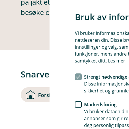
på jakt etter. La oss finne en bedr
besøke oss på.
Bruk av info
Vi bruker informasjonskap
nettleseren din. Disse br
innstillinger og valg, 
funksjoner, mens andre b
samtykket ditt. Les mer 
Snarveier
Strengt nødvendige 
Disse informasjonska
sikkerhet og grunnle
(
Forsiden
Kontakt oss
Markedsføring
Vi bruker dataen din
s
annonser som gir resu
t
deg personlig tilpass