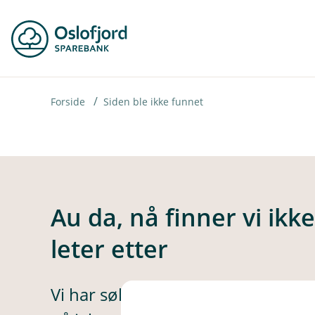
H
o
p
p
i
Forside
Siden ble ikke funnet
n
n
h
o
Au da, nå finner vi ikk
d
leter etter
e
t
Vi har søkt høyt og lavt, men ikke