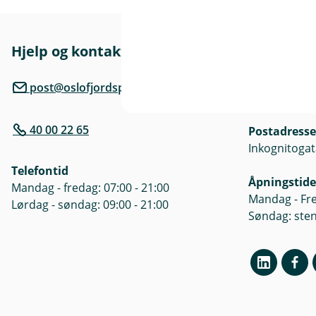
r
Hjelp og kontakt
Her finne
l
Besøksadre
post@oslofjordsparebank.no
Inkognitogat
40 00 22 65
Postadresse
)
Inkognitogat
Telefontid
Åpningstide
Mandag - fredag: 07:00 - 21:00
Mandag - Fre
Lørdag - søndag: 09:00 - 21:00
Søndag: ste