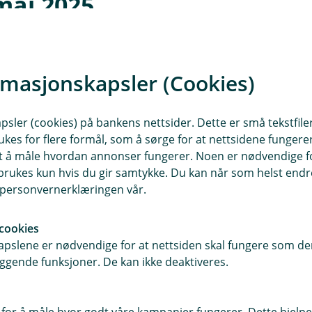
mai 2025
kampen mot barnekreft!
rmasjonskapsler (Cookies)
kreftforeningen, til
fotballdrakt for å vise støtte til
sler (cookies) på bankens nettsider. Dette er små tekstfile
nger til livsviktig forskning.
ukes for flere formål, som å sørge for at nettsidene fungerer
samt å måle hvordan annonser fungerer. Noen er nødvendige 
rukes kun hvis du gir samtykke. Du kan når som helst endre 
i personvernerklæringen vår.
cookies
pslene er nødvendige for at nettsiden skal fungere som den
fredag
ggende funksjoner. De kan ikke deaktiveres.
 for å måle hvor godt våre kampanjer fungerer. Dette hjelper