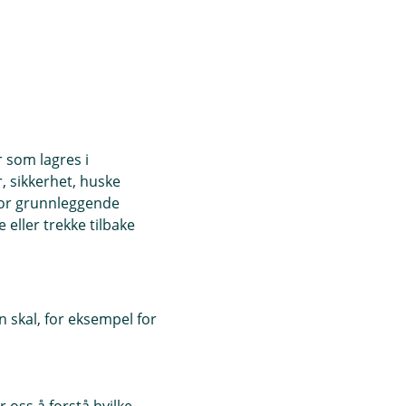
r som lagres i
, sikkerhet, huske
for grunnleggende
eller trekke tilbake
 skal, for eksempel for
 oss å forstå hvilke