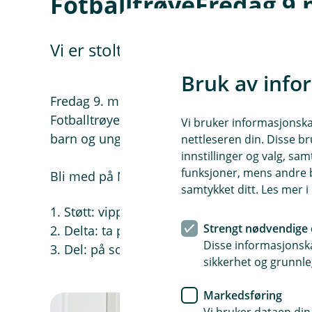
FotballtrøyeFredag 9.
Vi er stolt sølvsponsor i 2025 i 
Bruk av info
Fredag 9. mai inviterer vi, sammen med Barne
FotballtrøyeFredag. Denne dagen tar vi på oss 
Vi bruker informasjonskap
barn og unge rammet av kreft, og samle inn pe
nettleseren din. Disse br
innstillinger og valg, 
funksjoner, mens andre b
Bli med på Norges fineste lag du også:
samtykket ditt. Les mer 
1. Støtt: vipps et valgfritt beløp til 4422
Strengt nødvendige 
2. Delta: ta på deg fotballdrakt 9. mai
Disse informasjonska
3. Del: på sosiale medier med #fotballtrøye
sikkerhet og grunnle
Markedsføring
Vi bruker dataen din