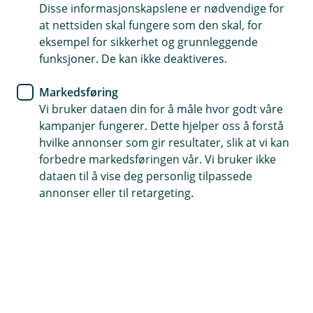
Disse informasjonskapslene er nødvendige for
Tildelinger 2021
at nettsiden skal fungere som den skal, for
eksempel for sikkerhet og grunnleggende
funksjoner. De kan ikke deaktiveres.
Oslofjord Sparebank har anledning til å gi deler
av sitt overskudd tilbake til lokalsamfunnet i
Markedsføring
form av gaver til allmennyttige formål. Derfor vil
Vi bruker dataen din for å måle hvor godt våre
banken dele ut midler til prosjekter, tiltak eller
kampanjer fungerer. Dette hjelper oss å forstå
aktiviteter som er til glede for en stor andel av
hvilke annonser som gir resultater, slik at vi kan
vårt markedsområde. Søkere må ha tilknytning til
forbedre markedsføringen vår. Vi bruker ikke
vårt markedsområde som er én time kjøretur fra
dataen til å vise deg personlig tilpassede
Oslo sentrum og formålet må være tiltak i vår
annonser eller til retargeting.
region.