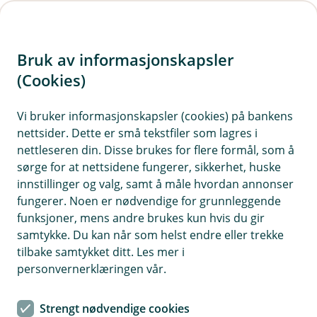
H
o
Bruk av informasjonskapsler
p
p
(Cookies)
i
Vi bruker informasjonskapsler (cookies) på bankens
nettsider. Dette er små tekstfiler som lagres i
n
nettleseren din. Disse brukes for flere formål, som å
n
sørge for at nettsidene fungerer, sikkerhet, huske
h
innstillinger og valg, samt å måle hvordan annonser
o
fungerer. Noen er nødvendige for grunnleggende
funksjoner, mens andre brukes kun hvis du gir
d
samtykke. Du kan når som helst endre eller trekke
e
tilbake samtykket ditt. Les mer i
t
personvernerklæringen vår.
Strengt nødvendige cookies