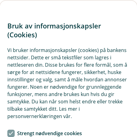
H
o
Bruk av informasjonskapsler
p
p
(Cookies)
i
Vi bruker informasjonskapsler (cookies) på bankens
nettsider. Dette er små tekstfiler som lagres i
n
nettleseren din. Disse brukes for flere formål, som å
n
sørge for at nettsidene fungerer, sikkerhet, huske
h
innstillinger og valg, samt å måle hvordan annonser
o
fungerer. Noen er nødvendige for grunnleggende
funksjoner, mens andre brukes kun hvis du gir
d
samtykke. Du kan når som helst endre eller trekke
e
tilbake samtykket ditt. Les mer i
t
personvernerklæringen vår.
Fortsett til Sparebanken Norge for
Strengt nødvendige cookies