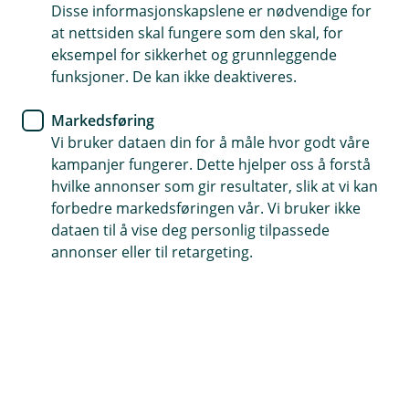
mer informasjon
Disse informasjonskapslene er nødvendige for
at nettsiden skal fungere som den skal, for
eksempel for sikkerhet og grunnleggende
Selv om det meste er som før for deg som er
funksjoner. De kan ikke deaktiveres.
tidligere Oslofjord Sparebank-kunde, er det enkelte
ting du må sjekke ut på Sparebanken Norges
Markedsføring
nettsider
Vi bruker dataen din for å måle hvor godt våre
kampanjer fungerer. Dette hjelper oss å forstå
hvilke annonser som gir resultater, slik at vi kan
forbedre markedsføringen vår. Vi bruker ikke
Finn det du leter etter på spv.no
dataen til å vise deg personlig tilpassede
annonser eller til retargeting.
Oslofjord Sparebank har slått seg sammen med
Sparebanken Norge. Dere kan fortsatt bruke
samme konto, kort, mobilbank, men skal du søke
ny finansiering, se på nye forsikringer eller
pensjonsavtaler, kan du klikke deg videre for mer
informasjon om tilbudet vårt her.