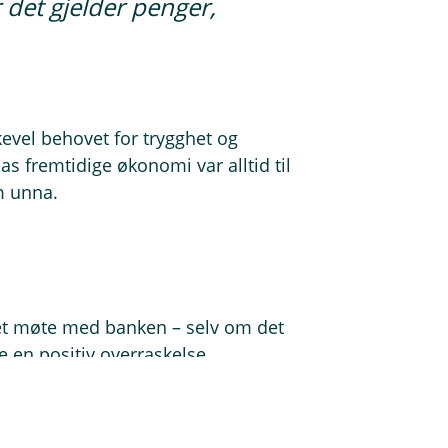
r det gjelder penger,
kevel behovet for trygghet og
s fremtidige økonomi var alltid til
m unna.
e et møte med banken – selv om det
e en positiv overraskelse.