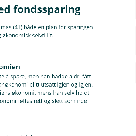
ed fondssparing
omas (41) både en plan for sparingen
g økonomisk selvtillit.
nomien
e å spare, men han hadde aldri fått
r økonomi blitt utsatt igjen og igjen.
iliens økonomi, mens han selv holdt
nomi føltes rett og slett som noe