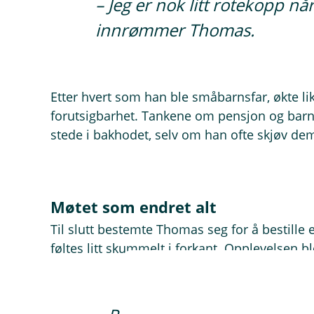
– Jeg er nok litt rotekopp nå
innrømmer Thomas.
Etter hvert som han ble småbarnsfar, økte li
forutsigbarhet. Tankene om pensjon og barna
stede i bakhodet, selv om han ofte skjøv de
Møtet som endret alt
Til slutt bestemte Thomas seg for å bestill
føltes litt skummelt i forkant. Opplevelsen bl