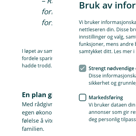
– Rådgiveren møtte meg på 
Bruk av info
forklarte mulighetene på et
forstå, forteller han.
Vi bruker informasjonskap
nettleseren din. Disse br
innstillinger og valg, 
funksjoner, mens andre b
I løpet av samtalen fikk han oversikt over økono
samtykket ditt. Les mer 
fordele sparingen i fond. Han oppdaget også at h
hadde trodd.
Strengt nødvendige 
Disse informasjonska
sikkerhet og grunnle
En plan gir trygghet
Markedsføring
Med rådgivning og en tilpasset spareplan ha
Vi bruker dataen din
annonser som gir resu
egen økonomi. Selv om han føler at han kom i
deg personlig tilpass
følelse å vite at han nå er på rett vei. Tryg
familien.