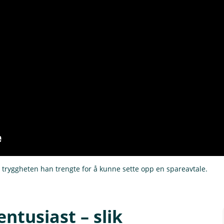
ryggheten han trengte for å kunne sette opp en spareavtale.
ntusiast – slik