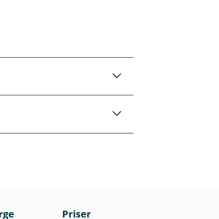
g. Det er kun våre
v rådgiverne våre
lant annet avhenge
r. Avkastningen kan
spekt og
lese fondenes
rge
Priser