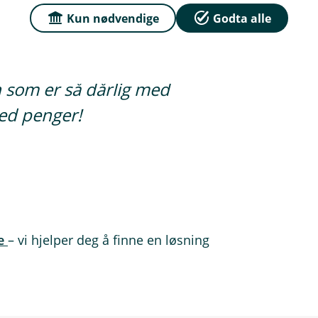
Kun nødvendige
Godta alle
en som er så dårlig med
med penger!
ge
– vi hjelper deg å finne en løsning