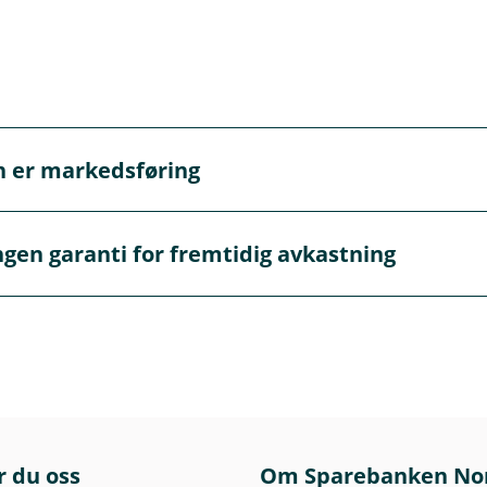
n er markedsføring
markedsføring og må ikke oppfattes som personlig rådgivnin
ngen garanti for fremtidig avkastning
 gi personlig rådgivning. Hvis du ønsker rådgivning fra en a
garanti for fremtidig avkastning. Fremtidig avkastning vil b
terens dyktighet, fondets risikoprofil og forvaltningshonora
ap.
teringsmandat og risiko finner du i det enkelte fonds pro
engelig på våre nettsider. Før tegning oppfordres det til å 
r du oss
Om Sparebanken No
t.