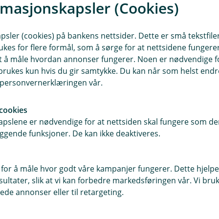
en jordnær måte, og
rmasjonskapsler (Cookies)
 språk jeg kunne
sler (cookies) på bankens nettsider. Dette er små tekstfile
ukes for flere formål, som å sørge for at nettsidene fungerer
samt å måle hvordan annonser fungerer. Noen er nødvendige 
rukes kun hvis du gir samtykke. Du kan når som helst endre 
mien og en plan for hvordan han kunne
i personvernerklæringen vår.
an faktisk kunne sette av mer enn han
cookies
pslene er nødvendige for at nettsiden skal fungere som den
ggende funksjoner. De kan ikke deaktiveres.
r Thomas endelig tatt grep om sin
 for å måle hvor godt våre kampanjer fungerer. Dette hjelper
ltater, slik at vi kan forbedre markedsføringen vår. Vi bruke
 gang litt sent, gir det en god
ede annonser eller til retargeting.
gheten gjelder ikke bare ham, men også