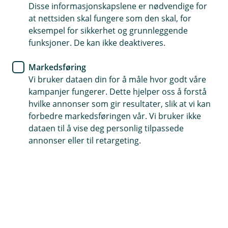
Skal du på ferie? Litt forberedelser gjør reisen
Disse informasjonskapslene er nødvendige for
at nettsiden skal fungere som den skal, for
enklere og tryggere. Få tips om betaling,
eksempel for sikkerhet og grunnleggende
sikkerhet og hva du gjør hvis noe skjer.
funksjoner. De kan ikke deaktiveres.
Markedsføring
Vi bruker dataen din for å måle hvor godt våre
Før du reiser
kampanjer fungerer. Dette hjelper oss å forstå
hvilke annonser som gir resultater, slik at vi kan
Små forberedelser kan spare deg for både
forbedre markedsføringen vår. Vi bruker ikke
penger og bekymringer på turen.
dataen til å vise deg personlig tilpassede
annonser eller til retargeting.