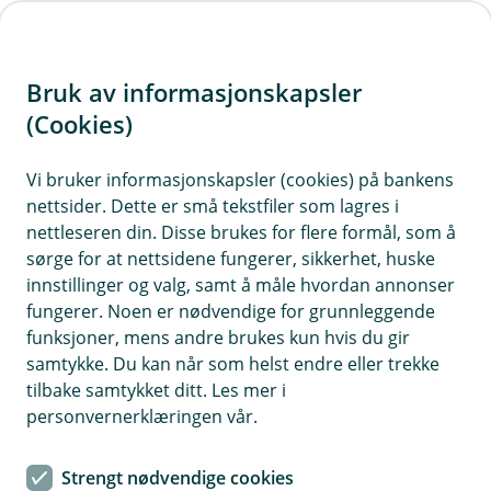
H
o
Bruk av informasjonskapsler
p
p
(Cookies)
i
Vi bruker informasjonskapsler (cookies) på bankens
nettsider. Dette er små tekstfiler som lagres i
n
nettleseren din. Disse brukes for flere formål, som å
n
sørge for at nettsidene fungerer, sikkerhet, huske
h
innstillinger og valg, samt å måle hvordan annonser
o
fungerer. Noen er nødvendige for grunnleggende
funksjoner, mens andre brukes kun hvis du gir
d
samtykke. Du kan når som helst endre eller trekke
e
tilbake samtykket ditt. Les mer i
t
personvernerklæringen vår.
Trygg på reise
Strengt nødvendige cookies