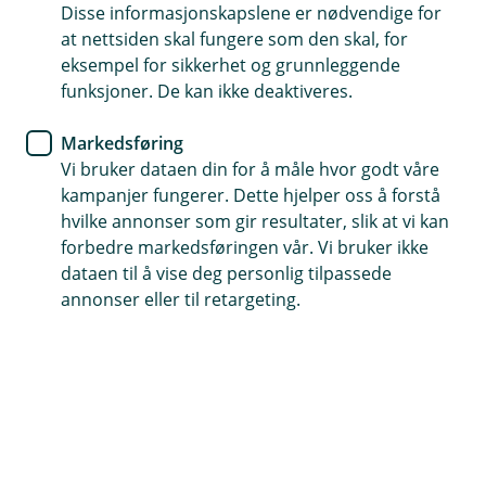
Disse informasjonskapslene er nødvendige for
Har du allerede meldt inn en sak?
at nettsiden skal fungere som den skal, for
Hvis du har skadenummeret ditt klart, kan du
eksempel for sikkerhet og grunnleggende
enkelt ettersende dokumenter, eller gi utfyllende
funksjoner. De kan ikke deaktiveres.
opplysninger i en pågående sak.
Markedsføring
Vi bruker dataen din for å måle hvor godt våre
Oppdater sak
kampanjer fungerer. Dette hjelper oss å forstå
hvilke annonser som gir resultater, slik at vi kan
forbedre markedsføringen vår. Vi bruker ikke
dataen til å vise deg personlig tilpassede
annonser eller til retargeting.
Slik får du hjelp
Veihjelp i Norge:
62 51 83 88
.
Veihjelp i utlandet
+47 22 22 77 06
.
Ved akutt sykdom eller ulykke på reise i
utlandet:
+45 70 10 50 50
.