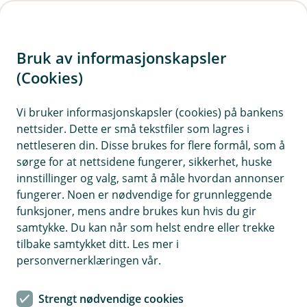
H
o
Bruk av informasjonskapsler
p
p
(Cookies)
Meld skade
i
Vi bruker informasjonskapsler (cookies) på bankens
nettsider. Dette er små tekstfiler som lagres i
n
nettleseren din. Disse brukes for flere formål, som å
n
sørge for at nettsidene fungerer, sikkerhet, huske
For å kunne hjelpe deg må vi vite hva som har
h
innstillinger og valg, samt å måle hvordan annonser
skjedd. Velg kategori for skaden du har hatt, så
o
fungerer. Noen er nødvendige for grunnleggende
hjelper vi deg videre. For å melde skade, må du
funksjoner, mens andre brukes kun hvis du gir
d
logge deg inn med BankID.
samtykke. Du kan når som helst endre eller trekke
e
tilbake samtykket ditt. Les mer i
t
personvernerklæringen vår.
Strengt nødvendige cookies