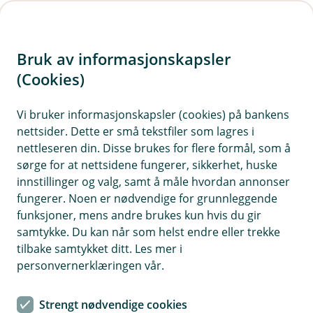
H
o
Bruk av informasjonskapsler
p
p
(Cookies)
i
Vi bruker informasjonskapsler (cookies) på bankens
nettsider. Dette er små tekstfiler som lagres i
n
nettleseren din. Disse brukes for flere formål, som å
n
sørge for at nettsidene fungerer, sikkerhet, huske
h
innstillinger og valg, samt å måle hvordan annonser
o
fungerer. Noen er nødvendige for grunnleggende
funksjoner, mens andre brukes kun hvis du gir
d
samtykke. Du kan når som helst endre eller trekke
e
tilbake samtykket ditt. Les mer i
t
personvernerklæringen vår.
Slik starter du bedrift
Strengt nødvendige cookies