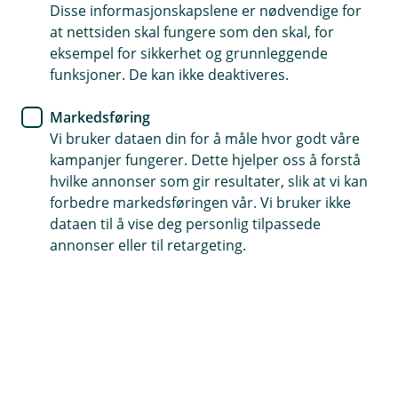
Disse informasjonskapslene er nødvendige for
Går du med en drøm om å starte for deg selv? Det er
at nettsiden skal fungere som den skal, for
enklere enn du tror. Nå kan du gjøre det digitalt her
eksempel for sikkerhet og grunnleggende
hos oss.
funksjoner. De kan ikke deaktiveres.
Markedsføring
Vi bruker dataen din for å måle hvor godt våre
Velg selskapsform
kampanjer fungerer. Dette hjelper oss å forstå
hvilke annonser som gir resultater, slik at vi kan
Når du starter for deg selv er det viktig å tenke på
forbedre markedsføringen vår. Vi bruker ikke
hvilken selskapsform du skal velge. De vanligste
dataen til å vise deg personlig tilpassede
er enkeltpersonforetak (ENK) eller aksjeselskap
annonser eller til retargeting.
(AS).
Enkeltperson
foretak
er kanskje enklere å starte opp,
mindre byråkratisk og passer godt hvis det kun er en
eier. Du bestemmer alt selv, uten styre eller
aksjonærer. Men det betyr også at du er personlig