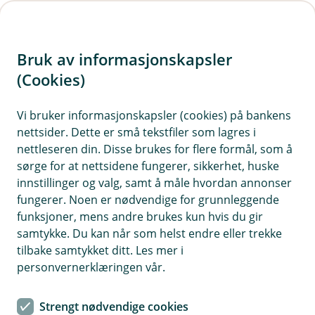
H
o
Bruk av informasjonskapsler
p
p
(Cookies)
i
Vi bruker informasjonskapsler (cookies) på bankens
nettsider. Dette er små tekstfiler som lagres i
n
nettleseren din. Disse brukes for flere formål, som å
n
sørge for at nettsidene fungerer, sikkerhet, huske
h
innstillinger og valg, samt å måle hvordan annonser
o
fungerer. Noen er nødvendige for grunnleggende
funksjoner, mens andre brukes kun hvis du gir
d
samtykke. Du kan når som helst endre eller trekke
e
tilbake samtykket ditt. Les mer i
t
personvernerklæringen vår.
Ulykkesforsikring barn
Strengt nødvendige cookies