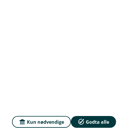
Org.nr: 832 554 332
Om oss
Priser
Sammenlign våre priser med andre selskaper på
Finansportalen.no
Våre priser
Personvern og informasjonskapsler
Kun nødvendige
Godta alle
Sikkerhet og antihvitvask