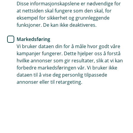
Disse informasjonskapslene er nødvendige for
Sikrer barna om det skjer ulykker mens institusjonen
at nettsiden skal fungere som den skal, for
har ansvaret
eksempel for sikkerhet og grunnleggende
Dekker varig medisinsk invaliditet, behandlingsutgifter
funksjoner. De kan ikke deaktiveres.
og død.
Markedsføring
For private og offentlige institusjoner som
Vi bruker dataen din for å måle hvor godt våre
barnehager, skoler og SFO
kampanjer fungerer. Dette hjelper oss å forstå
hvilke annonser som gir resultater, slik at vi kan
Kontakt meg om ulykkesforsikring for barn
forbedre markedsføringen vår. Vi bruker ikke
dataen til å vise deg personlig tilpassede
annonser eller til retargeting.
Hva dekker ulykkesforsikring for barn?
Ulykkesforsikring for barn gir økonomisk trygghet
hvis barnet skulle skade seg mens institusjonen
har ansvaret. Forsikringen kan kjøpes av både
private og offentlige aktører, som barnehager,
skoler og SFO, og dekker skader som skjer i den