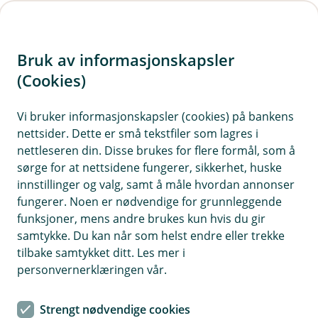
H
o
Bruk av informasjonskapsler
p
p
(Cookies)
Kontaktskjema | Bedrift
i
Vi bruker informasjonskapsler (cookies) på bankens
Fyll ut skjemaet under, så tar vi kontakt med deg.
nettsider. Dette er små tekstfiler som lagres i
n
nettleseren din. Disse brukes for flere formål, som å
n
sørge for at nettsidene fungerer, sikkerhet, huske
h
innstillinger og valg, samt å måle hvordan annonser
o
fungerer. Noen er nødvendige for grunnleggende
funksjoner, mens andre brukes kun hvis du gir
d
samtykke. Du kan når som helst endre eller trekke
Hjelp og kontakt
e
tilbake samtykket ditt. Les mer i
t
personvernerklæringen vår.
post@oslofjordsparebank.no
Strengt nødvendige cookies
40 00 22 65