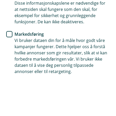
Disse informasjonskapslene er nødvendige for
at nettsiden skal fungere som den skal, for
eksempel for sikkerhet og grunnleggende
Telefontid
funksjoner. De kan ikke deaktiveres.
Mandag - fredag: 07:00 - 21:00
Lørdag - søndag: 09:00 - 21:00
Markedsføring
Vi bruker dataen din for å måle hvor godt våre
kampanjer fungerer. Dette hjelper oss å forstå
Her finner du oss
hvilke annonser som gir resultater, slik at vi kan
forbedre markedsføringen vår. Vi bruker ikke
Besøksadresse
dataen til å vise deg personlig tilpassede
Inkognitogata 35, 0256 Oslo
annonser eller til retargeting.
Postadresse
Inkognitogata 35, 0256 Oslo
Åpningstider
Mandag - Fredag: 08:00 - 16:00 Lørdag - Søndag:
stengt