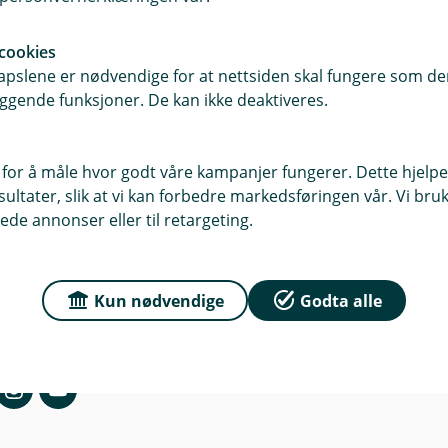
cookies
pslene er nødvendige for at nettsiden skal fungere som den
r du oss
Om Sparebanken No
ggende funksjoner. De kan ikke deaktiveres.
sse
Org.nr: 832 554 332
a 35, 0256 Oslo
 for å måle hvor godt våre kampanjer fungerer. Dette hjelper
Om oss
ltater, slik at vi kan forbedre markedsføringen vår. Vi bruke
ede annonser eller til retargeting.
a 35, 0256 Oslo
r
dag: 08:00 - 16:00 Lørdag -
Kun nødvendige
Godta alle
ngt