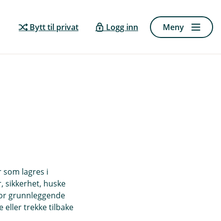
Bytt til privat
Logg inn
Meny
r som lagres i
, sikkerhet, huske
for grunnleggende
eller trekke tilbake