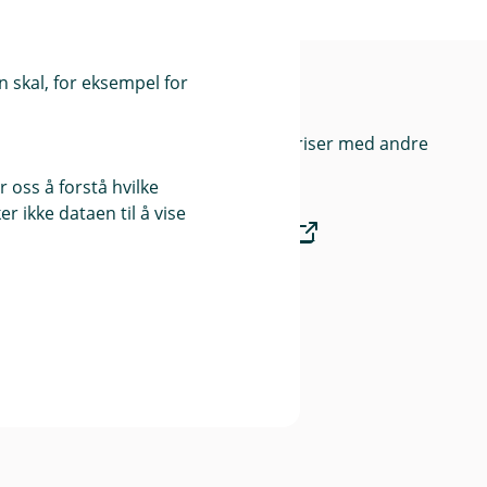
 skal, for eksempel for
rge
Priser
Sammenlign våre priser med andre
selskaper på
 oss å forstå hvilke
r ikke dataen til å vise
Finansportalen.no
Våre priser