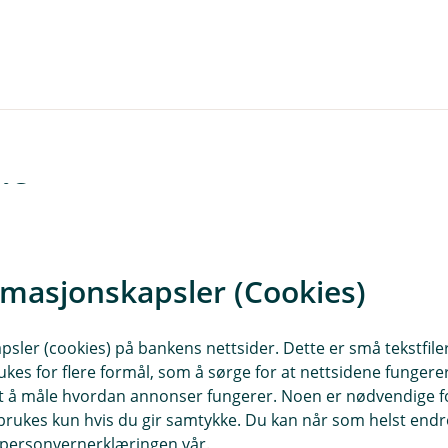
ift
kontakt med deg.
rmasjonskapsler (Cookies)
sler (cookies) på bankens nettsider. Dette er små tekstfile
ukes for flere formål, som å sørge for at nettsidene fungerer
samt å måle hvordan annonser fungerer. Noen er nødvendige 
rukes kun hvis du gir samtykke. Du kan når som helst endre 
i personvernerklæringen vår.