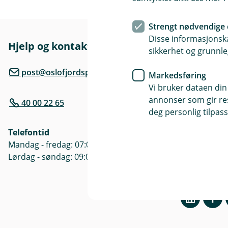
Strengt nødvendige 
Disse informasjonska
Hjelp og kontakt
Her finne
sikkerhet og grunnle
Besøksadre
post@oslofjordsparebank.no
Markedsføring
Inkognitogat
Vi bruker dataen din
annonser som gir resu
40 00 22 65
Postadresse
deg personlig tilpass
Inkognitogat
Telefontid
Åpningstide
Mandag - fredag: 07:00 - 21:00
Mandag - Fre
Lørdag - søndag: 09:00 - 21:00
Søndag: ste