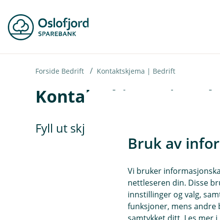
H
o
p
p
i
Forside Bedrift
Kontaktskjema | Bedrift
Kontaktskjema | Bedr
n
n
h
Fyll ut skjemaet under, så tar vi 
o
Bruk av info
d
e
Vi bruker informasjonskap
t
nettleseren din. Disse br
innstillinger og valg, 
funksjoner, mens andre b
samtykket ditt. Les mer 