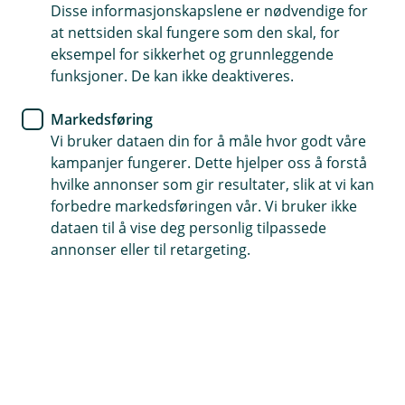
Eika Innskuddpensjon - en
Disse informasjonskapslene er nødvendige for
at nettsiden skal fungere som den skal, for
viktig del av
eksempel for sikkerhet og grunnleggende
lønnsforhandlingene
funksjoner. De kan ikke deaktiveres.
Markedsføring
Det kan være vanskelig å vite hva som kan være
Vi bruker dataen din for å måle hvor godt våre
den riktige balansen mellom økt lønn og bedre
kampanjer fungerer. Dette hjelper oss å forstå
pensjonsordninger, både for bedrift og ansatte.
hvilke annonser som gir resultater, slik at vi kan
Les argumenter som kan hjelpe deg i
forbedre markedsføringen vår. Vi bruker ikke
lønnsforhandlingene!
dataen til å vise deg personlig tilpassede
annonser eller til retargeting.
Etter flere år med til dels kraftig prisvekst er det
forventinger til god lønnsvekst også i år. Når
lønnsforventningene er høye, kan det være fornuftig å
se helhetlig på kompensasjonsordningen, ikke bare
bruttolønn isolert sett.