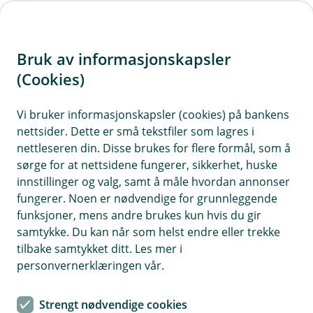
H
o
Bruk av informasjonskapsler
p
p
(Cookies)
i
Vi bruker informasjonskapsler (cookies) på bankens
nettsider. Dette er små tekstfiler som lagres i
n
nettleseren din. Disse brukes for flere formål, som å
n
sørge for at nettsidene fungerer, sikkerhet, huske
h
innstillinger og valg, samt å måle hvordan annonser
o
fungerer. Noen er nødvendige for grunnleggende
funksjoner, mens andre brukes kun hvis du gir
d
samtykke. Du kan når som helst endre eller trekke
e
tilbake samtykket ditt. Les mer i
t
personvernerklæringen vår.
Bildetekst
Strengt nødvendige cookies