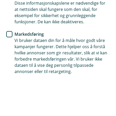
Disse informasjonskapslene er nødvendige for
Sunn økonomi handler om å ta små, smarte valg
at nettsiden skal fungere som den skal, for
som gir trygghet over tid. Usikker på hvilke
eksempel for sikkerhet og grunnleggende
pensjonsordninger som passer for deg og bedriften
funksjoner. De kan ikke deaktiveres.
din? Våre rådgivere gir deg personlig rådgivning om
Markedsføring
pensjonsordninger - så du kan ta gode valg.
Vi bruker dataen din for å måle hvor godt våre
kampanjer fungerer. Dette hjelper oss å forstå
Kontakt oss om sparing og pensjon
hvilke annonser som gir resultater, slik at vi kan
forbedre markedsføringen vår. Vi bruker ikke
dataen til å vise deg personlig tilpassede
Få gode råd om pensjonssparing
annonser eller til retargeting.
Vi vet at det kan være vanskelig å vite hvilke
muligheter du har for pensjonsordningen for deg
og din bedrift, og ikke minst dine ansatte. Derfor
tar vi oss tid til å forklare og forenkle, slik at du
får bedre oversikt og trygghet i de valgene du