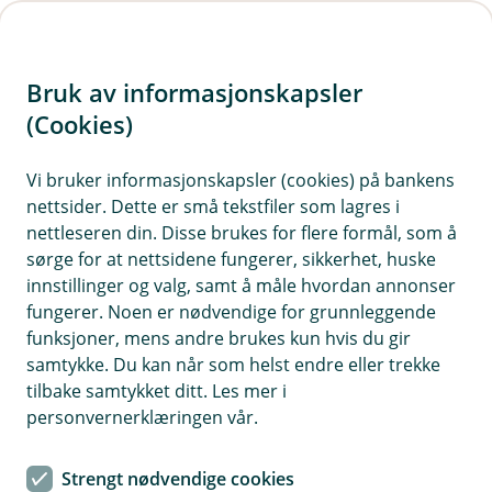
H
o
Bruk av informasjonskapsler
p
p
(Cookies)
i
Vi bruker informasjonskapsler (cookies) på bankens
nettsider. Dette er små tekstfiler som lagres i
n
nettleseren din. Disse brukes for flere formål, som å
n
sørge for at nettsidene fungerer, sikkerhet, huske
h
innstillinger og valg, samt å måle hvordan annonser
o
fungerer. Noen er nødvendige for grunnleggende
funksjoner, mens andre brukes kun hvis du gir
d
samtykke. Du kan når som helst endre eller trekke
e
tilbake samtykket ditt. Les mer i
t
personvernerklæringen vår.
Små grep kan gjøre stor forskjell
Strengt nødvendige cookies