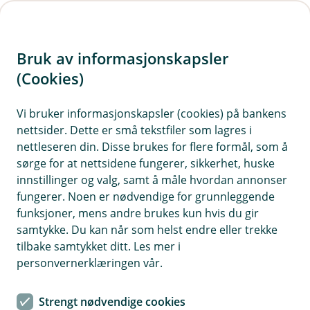
H
o
Bruk av informasjonskapsler
p
p
(Cookies)
i
Vi bruker informasjonskapsler (cookies) på bankens
nettsider. Dette er små tekstfiler som lagres i
n
nettleseren din. Disse brukes for flere formål, som å
n
sørge for at nettsidene fungerer, sikkerhet, huske
h
innstillinger og valg, samt å måle hvordan annonser
o
fungerer. Noen er nødvendige for grunnleggende
funksjoner, mens andre brukes kun hvis du gir
d
samtykke. Du kan når som helst endre eller trekke
e
tilbake samtykket ditt. Les mer i
t
personvernerklæringen vår.
Aksjeselskap (AS)
Strengt nødvendige cookies