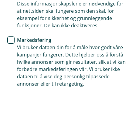
Slik kommer du i gang
Disse informasjonskapslene er nødvendige for
at nettsiden skal fungere som den skal, for
eksempel for sikkerhet og grunnleggende
funksjoner. De kan ikke deaktiveres.
Å starte et AS trenger ikke være så
Markedsføring
vanskelig
Vi bruker dataen din for å måle hvor godt våre
kampanjer fungerer. Dette hjelper oss å forstå
Vi har samlet de viktigste tipsene og rådene
hvilke annonser som gir resultater, slik at vi kan
forbedre markedsføringen vår. Vi bruker ikke
dataen til å vise deg personlig tilpassede
Opprette Stiftelsesdokument
annonser eller til retargeting.
Hvis du skal opprette et aksjeselskap må du stifte
selskapet først - til det trenger du å
fylle ut et
stiftelsesdokument
som inneholder informasjon om
selskapet (som for eksempel navn på foretaket, hvem
som eier selskapet og hvem som sitter i styret, og
aksjekapitalen). Dokumentet må signeres av alle som
har investert.