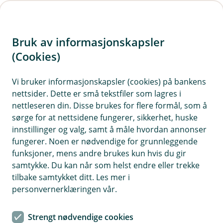
H
o
Bruk av informasjonskapsler
p
p
(Cookies)
For deg som skal selge eller
i
bytte bolig
Vi bruker informasjonskapsler (cookies) på bankens
nettsider. Dette er små tekstfiler som lagres i
n
Her har vi samlet noen gode tips og råd til deg.
nettleseren din. Disse brukes for flere formål, som å
n
sørge for at nettsidene fungerer, sikkerhet, huske
h
innstillinger og valg, samt å måle hvordan annonser
o
fungerer. Noen er nødvendige for grunnleggende
Våre ulike boliglån
funksjoner, mens andre brukes kun hvis du gir
d
samtykke. Du kan når som helst endre eller trekke
e
tilbake samtykket ditt. Les mer i
Boliglån
Boliglån for unge
t
personvernerklæringen vår.
Grønt boliglån
Rammelån
Strengt nødvendige cookies