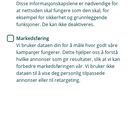
Disse informasjonskapslene er nødvendige for
at nettsiden skal fungere som den skal, for
eksempel for sikkerhet og grunnleggende
Hjelp og kontakt
funksjoner. De kan ikke deaktiveres.
post@oslofjordsparebank.no
Markedsføring
Vi bruker dataen din for å måle hvor godt våre
40 00 22 65
kampanjer fungerer. Dette hjelper oss å forstå
hvilke annonser som gir resultater, slik at vi kan
forbedre markedsføringen vår. Vi bruker ikke
dataen til å vise deg personlig tilpassede
Telefontid
annonser eller til retargeting.
Mandag - fredag: 07:00 - 21:00
Lørdag - søndag: 09:00 - 21:00
Her finner du oss
Besøksadresse
Inkognitogata 35, 0256 Oslo