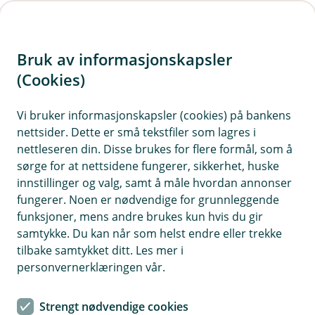
H
o
Bruk av informasjonskapsler
p
p
(Cookies)
i
Vis hjelpemeny
Vi bruker informasjonskapsler (cookies) på bankens
nettsider. Dette er små tekstfiler som lagres i
n
nettleseren din. Disse brukes for flere formål, som å
n
sørge for at nettsidene fungerer, sikkerhet, huske
Hvordan beskyttes de?
h
innstillinger og valg, samt å måle hvordan annonser
o
fungerer. Noen er nødvendige for grunnleggende
Vi er pålagt og vi bruker egnede tekniske,
funksjoner, mens andre brukes kun hvis du gir
organisatoriske og administrative sikkerhetstiltak for å
d
samtykke. Du kan når som helst endre eller trekke
beskytte informasjonen og dine personopplysninger
e
tilbake samtykket ditt. Les mer i
mot tap, misbruk, utilsiktet tilgang, utlevering, endring
t
personvernerklæringen vår.
eller ødeleggelse.
Strengt nødvendige cookies