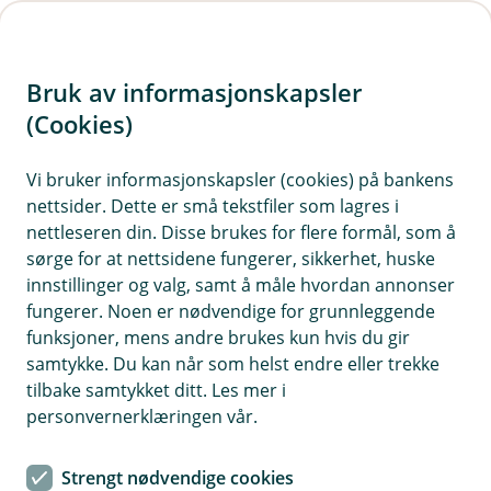
H
o
Bruk av informasjonskapsler
p
p
(Cookies)
i
Vis hjelpemeny
Vi bruker informasjonskapsler (cookies) på bankens
nettsider. Dette er små tekstfiler som lagres i
n
nettleseren din. Disse brukes for flere formål, som å
n
sørge for at nettsidene fungerer, sikkerhet, huske
Hendelseshåndtering
h
innstillinger og valg, samt å måle hvordan annonser
o
fungerer. Noen er nødvendige for grunnleggende
Hvorfor behandler vi opplysningene dine, og hva er
funksjoner, mens andre brukes kun hvis du gir
det lovlige grunnlaget?
d
samtykke. Du kan når som helst endre eller trekke
e
Vi behandler personopplysninger for å håndtere
tilbake samtykket ditt. Les mer i
t
hendelser som vold, trusler, ulykker eller andre
personvernerklæringen vår.
uønskede situasjoner som oppstår i banken. Dette er
basert på vår rettslige forpliktelse til å håndtere slike
Strengt nødvendige cookies
hendelser og relaterte opplysninger.