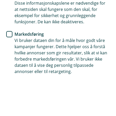
Disse informasjonskapslene er nødvendige for
Hvordan behandler vi personopplysninger?
at nettsiden skal fungere som den skal, for
Vi ser på hvilke produkter og tjenester du har hos oss,
eksempel for sikkerhet og grunnleggende
og ber om en tilbakemelding på om og hvordan du
funksjoner. De kan ikke deaktiveres.
synes de fungerer.
Markedsføring
Hvilke personopplysninger behandler vi?
Vi bruker dataen din for å måle hvor godt våre
kampanjer fungerer. Dette hjelper oss å forstå
Navn, kontaktinformasjon, produkter du har hos oss.
hvilke annonser som gir resultater, slik at vi kan
Hvem deler vi opplysningene med?
forbedre markedsføringen vår. Vi bruker ikke
dataen til å vise deg personlig tilpassede
Vi deler data med leverandører som gjennomfører
annonser eller til retargeting.
undersøkelsene, og med andre selskaper vi har
databehandleravtaler med.
Hvor lenge lagrer vi opplysningene?
Lagringstiden kan variere mellom de forskjellige
undersøkelsene. Normalt vil de slettes innen 6
måneder etter at undersøkelsen er avsluttet.