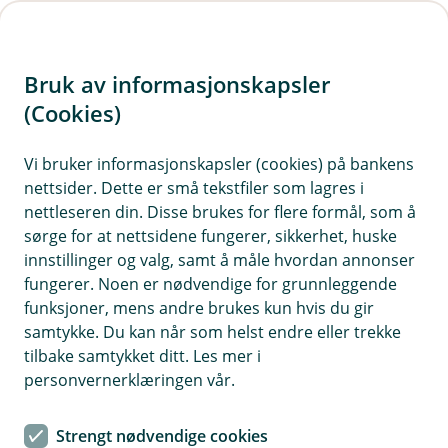
H
o
Bruk av informasjonskapsler
p
p
(Cookies)
i
Vis hjelpemeny
Vi bruker informasjonskapsler (cookies) på bankens
nettsider. Dette er små tekstfiler som lagres i
n
nettleseren din. Disse brukes for flere formål, som å
n
sørge for at nettsidene fungerer, sikkerhet, huske
Kunde- og markedsundersøkelser
h
innstillinger og valg, samt å måle hvordan annonser
o
fungerer. Noen er nødvendige for grunnleggende
Hvorfor behandler vi opplysningene dine, og hva er
funksjoner, mens andre brukes kun hvis du gir
det lovlige grunnlaget?
d
samtykke. Du kan når som helst endre eller trekke
e
Vi behandler opplysninger for å få tilbakemelding fra
tilbake samtykket ditt. Les mer i
t
deg om hvordan produktene våre fungerer for deg, og
personvernerklæringen vår.
for å identifisere områder hvor vi kan forbedre oss.
Behandlingen er basert på vår berettigede interesse.
Strengt nødvendige cookies